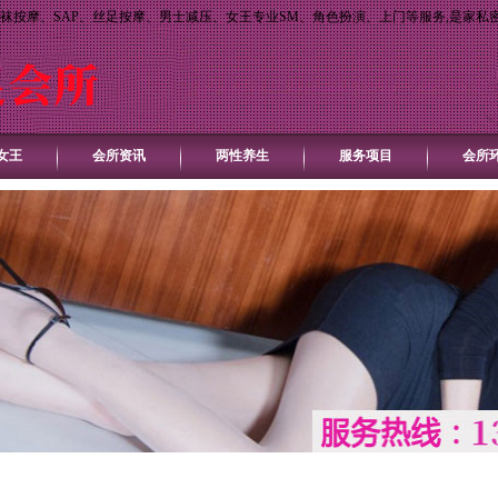
袜按摩、SAP、丝足按摩、男士减压、女王专业SM、角色扮演、上门等服务,是家私
女王
会所资讯
两性养生
服务项目
会所