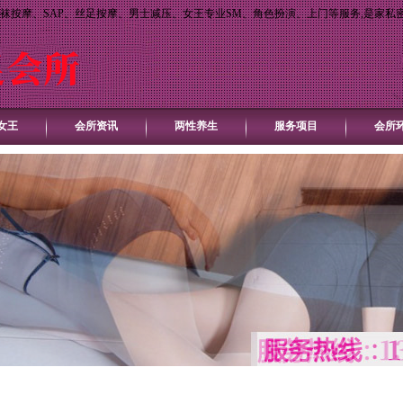
袜按摩、SAP、丝足按摩、男士减压、女王专业SM、角色扮演、上门等服务,是家私
女王
会所资讯
两性养生
服务项目
会所