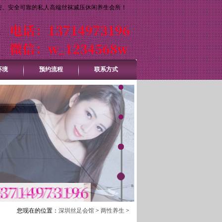
密、安全可靠的私人高端丝袜减压休闲养生会所！
环境
预约流程
联系方式
您现在的位置：
深圳丝足会馆
>
两性养生
>