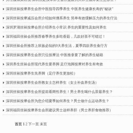
深圳丝袜按摩养生会所中医指导四季养生 中医养生健康长寿的“秘诀”
深圳丝袜按摩减压会所介绍如何佛系养生 简单有效缓解压力的养生疗法
深圳罗湖丝袜按摩会所介绍养生小常识 养生的重要性及如何养生
深圳福田丝袜会所推荐春季养生多吃香菇，几款好茶不可错过！
深圳丝袜会所推荐上班族必知的9大养生法，夏季四款养生食疗方
深圳丝袜按摩养生会所穴位按摩法 中医推拿要了解的养生秘籍
深圳养生丝袜会所现代养生要养脚 足疗泡脚按摩对养生有奇效
深圳丝袜按摩养生先养脚（足疗养生更放松）
深圳丝袜按摩养生会所教女士怎样养生（女士补血养生汤）
深圳丝袜按摩养生会所提前看两性养生！男士养生喝什么茶最养生？
深圳丝袜按摩会所为您介绍夏季如何养生？男士做什么运动养生？
深圳福田丝袜按摩养生会所建议男士这样养肝（男士养肝食物推荐）
首页
1
2
下一页
末页