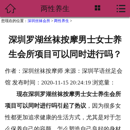




两性养生
首页
您现在的位置：
深圳丝袜会所
>
两性养生
>
会所概况
深圳罗湖丝袜按摩男士女士养
足模女王
生会所项目可以同时进行吗？
会所资讯
两性养生
作者：深圳丝袜按摩师 来源：深圳芊语丝足会
馆 发布时间：2020-11-15 20:24:19 浏览量：
服务项目
现在深圳罗湖丝袜按摩男士女士养生会所
会所环境
项目可以同时进行吗引起了热议
，因为很多女
预约流程
性都更加追求健康的生活方式，尤其是对于怎
么保养自己的容颜，怎么塑造自己良好的身材
联系方式