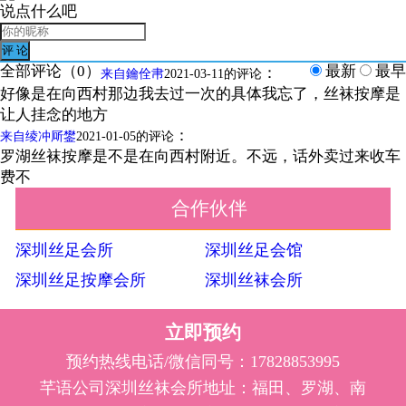
说点什么吧
全部评论（
0
）
最新
最早
：
来自鑰佺帇
2021-03-11的评论
好像是在向西村那边我去过一次的具体我忘了，丝袜按摩是
让人挂念的地方
：
来自绫冲厛鐢
2021-01-05的评论
罗湖丝袜按摩是不是在向西村附近。不远，话外卖过来收车
费不
合作伙伴
深圳丝足会所
深圳丝足会馆
深圳丝足按摩会所
深圳丝袜会所
立即预约
预约热线电话/微信同号：17828853995
芊语公司深圳丝袜会所地址：福田、罗湖、南