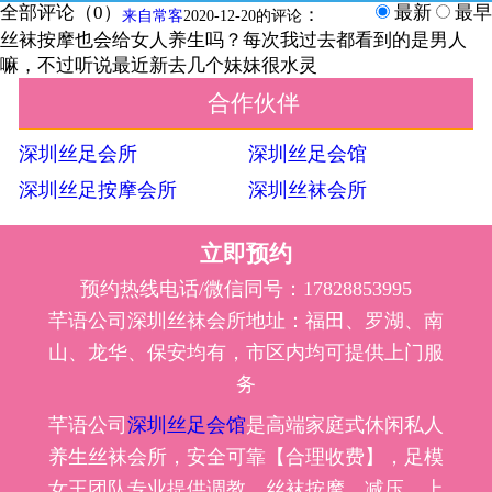
全部评论（
0
）
最新
最早
：
来自常客
2020-12-20的评论
丝袜按摩也会给女人养生吗？每次我过去都看到的是男人
嘛，不过听说最近新去几个妹妹很水灵
合作伙伴
深圳丝足会所
深圳丝足会馆
深圳丝足按摩会所
深圳丝袜会所
立即预约
预约热线电话/微信同号：17828853995
芊语公司深圳丝袜会所地址：福田、罗湖、南
山、龙华、保安均有，市区内均可提供上门服
务
芊语公司
深圳丝足会馆
是高端家庭式休闲私人
养生丝袜会所，安全可靠【合理收费】，足模
女王团队专业提供调教、丝袜按摩、减压、上