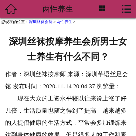




两性养生
首页
您现在的位置：
深圳丝袜会所
>
两性养生
>
会所概况
深圳丝袜按摩养生会所男士女
足模女王
士养生有什么不同？
会所资讯
两性养生
作者：深圳丝袜按摩师 来源：深圳芊语丝足会
馆 发布时间：2020-11-14 20:04:37 浏览量：
服务项目
现在大众的工资水平较以往来说上涨了好
会所环境
几倍，生活质量也随之得到了提高。越来越多
预约流程
的人提倡健康的生活方式，平常会多加锻炼来
达到身体健康的效果。但是很多人的工作和家
联系方式