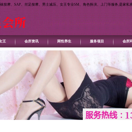
袜按摩、SAP、丝足按摩、男士减压、女王专业SM、角色扮演、上门等服务,是家私
女王
会所资讯
两性养生
服务项目
会所