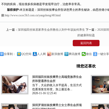
不到的疾病，现在很多疾病都是早发现早治疗，治愈率非常高。
版权保护:
本文标题是：深圳丝袜按摩会所告诉您男士的养生秘诀，由思丝佬小
接:
http://www.cscec5b3.com.cn/yangsheng/48.html
上一篇：
深圳福田丝袜居家养生会所教你人到中年该如何养生
下一篇：
2020
的健康和轻盈
返回列表
分享到：
QQ空间
人人网
新浪微博
腾讯微博
微信
一键分享
猜您还喜欢
深圳福田丝袜按摩男士高端贵族养生会
所和普通养生会所
当下，大众的收入水平提高，生活方式
也逐渐发生转变。加上最近各...
2020-11-16 12:25:41
深圳罗湖丝袜按摩男士女士养生会所项