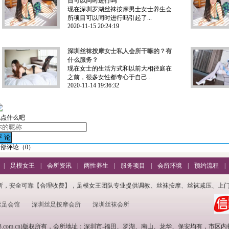
目可以同时进行吗
现在深圳罗湖丝袜按摩男士女士养生会
所项目可以同时进行吗引起了...
2020-11-15 20:24:19
深圳丝袜按摩女士私人会所干嘛的？有
什么服务？
现在女士的生活方式和以前大相径庭在
之前，很多女性都专心于自己...
2020-11-14 19:36:32
说点什么吧
全部评论（
0
）
|
足模女王
|
会所资讯
|
两性养生
|
服务项目
|
会所环境
|
预约流程
|
所，安全可靠【合理收费】，足模女王团队专业提供调教、丝袜按摩、丝袜减压、上门
丝足会馆
深圳丝足按摩会所
深圳丝袜会所
scec5b3.com.cn)版权所有，会所地址：深圳市-福田、罗湖、南山、龙华、保安均有，市